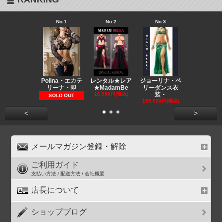
No.1
No.2
No.3
No.4
Polina・エカテ
レンタル★レア
ジョーリナ・ベ
ラズベリミ
リーナ・即
★MadamBe
リーダンス衣
ベリーダン
16,900円(税込)
装・
装
SOLD OUT
159,000円(税込)
139,000円(
<
>
メールマガジン登録・解除
ご利用ガイド
支払い方法 / 配送方法 / 会社概要
店長について
ショップブログ