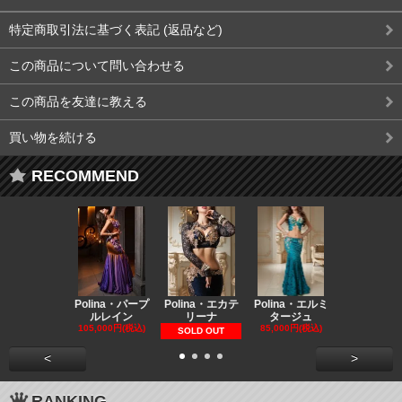
特定商取引法に基づく表記 (返品など)
この商品について問い合わせる
この商品を友達に教える
買い物を続ける
RECOMMEND
Polina・パープ
Polina・エカテ
Polina・エルミ
Polina・
ルレイン
リーナ
タージュ
ラティー
105,000円(税込)
85,000円(税込)
65,000円(税
SOLD OUT
<
>
RANKING