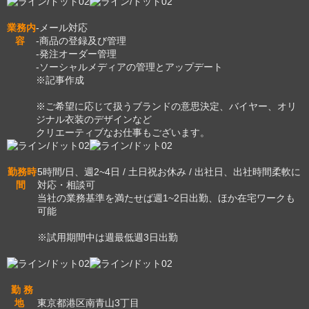
業務内
-メール対応
容
-商品の登録及び管理
-発注オーダー管理
-ソーシャルメディアの管理とアップデート
※記事作成
※ご希望に応じて扱うブランドの意思決定、バイヤー、オリ
ジナル衣装のデザインなど
クリエーティブなお仕事もございます。
勤務時
5時間/日、週2~4日 / 土日祝お休み / 出社日、出社時間柔軟に
間
対応・相談可
当社の業務基準を満たせば週1~2日出勤、ほか在宅ワークも
可能
※試用期間中は週最低週3日出勤
勤 務
地
東京都港区南青山3丁目