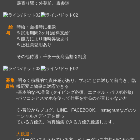
最寄り駅：外苑前、表参道
給
時給・面接時に相談
与
※試用期間2ヶ月(給料支給）
※能力により随時昇級あり
※正社員登用あり
その他待遇：千夜一夜商品割引制度
募集
-明るく積極的で責任感があり、学ぶことに対して前向き、臨
資格
機応変に物事に対応できる
-基本的なPC作業 (タイピング必須、エクセル・パワポ必修)
-パソコンとスマホを使って仕事をするのが苦じゃない方
※-普段からブログ、LINE、FACEBOOK、Instagramなどのソ
ーシャルメディアを使っ
ている方優先、写真編集できる方優先優遇します。
大歓迎：
ベリーダンスをされている方、ベリーダンス衣装が好きな方