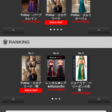
Polina・パープ
Polina・エカテ
Polina・エルミ
Polina・
ルレイン
リーナ
タージュ
ラティー
105,000円(税込)
85,000円(税込)
65,000円(税
SOLD OUT
<
>
RANKING
No.1
No.2
No.3
No.4
Polina・エカテ
レンタル★レア
ジョーリナ・ベ
ラズベリミ
リーナ・即
★MadamBe
リーダンス衣
ベリーダン
16,900円(税込)
装・
装
SOLD OUT
159,000円(税込)
139,000円(
<
>