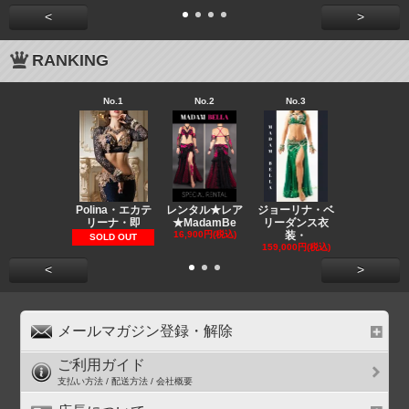
<
>
RANKING
No.1
No.2
No.3
No.4
Polina・エカテ
レンタル★レア
ジョーリナ・ベ
ラズベリミ
リーナ・即
★MadamBe
リーダンス衣
ベリーダン
16,900円(税込)
装・
装
SOLD OUT
159,000円(税込)
139,000円(
<
>
メールマガジン登録・解除
ご利用ガイド
支払い方法 / 配送方法 / 会社概要