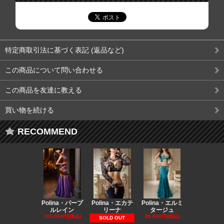
特定商取引法に基づく表記 (返品など)
この商品について問い合わせる
この商品を友達に教える
買い物を続ける
RECOMMEND
Polina・パープ
Polina・エカテ
Polina・エルミ
Polina・
ルレイン
リーナ
タージュ
ラティー
105,000円(税込)
85,000円(税込)
65,000円(税
SOLD OUT