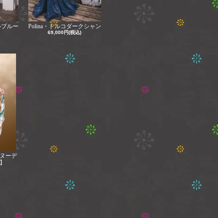
ルブルー
Polina・トルコダークシャン
69,000円(税込)
e【ヌーデ
】