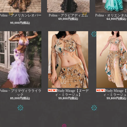
Polina・アメリカンレオパー
Polina・アラビアディエム
Polina・オリエンタ
ド
69,000円(税込)
64,900円(税込)
95,000円(税込)
Polina・プリマヴィラライラ
Nudy Mirage【ヌーデ
Nudy Mirag
ック
ィ・ミラージュ】
ィ・ミラージュ
85,000円(税込)
59,800円(税込)
59,800円(税込)