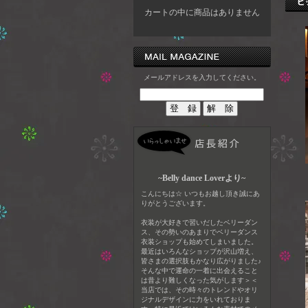
カートの中に商品はありません
メールアドレスを入力してください。
~Belly dance Loverより~
こんにちは☆ いつもお越し頂き誠にあ
りがとうございます。
衣装が大好きで習いだしたベリーダン
ス、その勢いのあまりでベリーダンス
衣装ショップも始めてしまいました。
最近はいろんなショップが沢山増え、
皆さまの選択肢もかなり広がりました♪
そんな中で運命の一着に出会えること
は昔より難しくなった気がします＞＜
当店では、その時々のトレンドやオリ
ジナルデザインに力をいれておりま