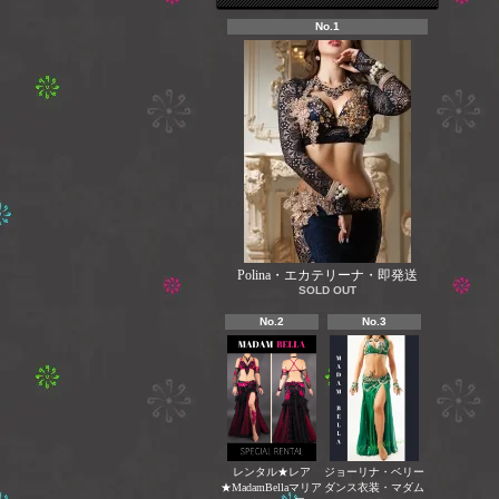
No.1
Polina・エカテリーナ・即発送
SOLD OUT
No.2
No.3
レンタル★レア
ジョーリナ・ベリー
★MadamBellaマリア
ダンス衣装・マダム